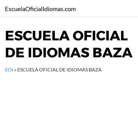
S
EscuelaOficialIdiomas.com
a
l
t
ESCUELA OFICIAL
a
r
DE IDIOMAS BAZA
a
l
c
EOI
»
ESCUELA OFICIAL DE IDIOMAS BAZA
o
n
t
e
n
i
d
o