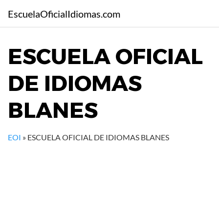
S
EscuelaOficialIdiomas.com
a
l
t
ESCUELA OFICIAL
a
r
DE IDIOMAS
a
l
c
BLANES
o
n
t
EOI
»
ESCUELA OFICIAL DE IDIOMAS BLANES
e
n
i
d
o