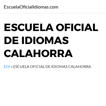
S
EscuelaOficialIdiomas.com
a
l
t
ESCUELA OFICIAL
a
r
DE IDIOMAS
a
l
c
CALAHORRA
o
n
t
EOI
»
ESCUELA OFICIAL DE IDIOMAS CALAHORRA
e
n
i
d
o