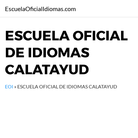
S
EscuelaOficialIdiomas.com
a
l
t
ESCUELA OFICIAL
a
r
DE IDIOMAS
a
l
c
CALATAYUD
o
n
t
EOI
»
ESCUELA OFICIAL DE IDIOMAS CALATAYUD
e
n
i
d
o