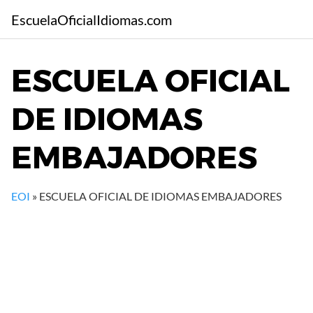
S
EscuelaOficialIdiomas.com
a
l
t
ESCUELA OFICIAL
a
r
DE IDIOMAS
a
l
c
EMBAJADORES
o
n
t
EOI
»
ESCUELA OFICIAL DE IDIOMAS EMBAJADORES
e
n
i
d
o