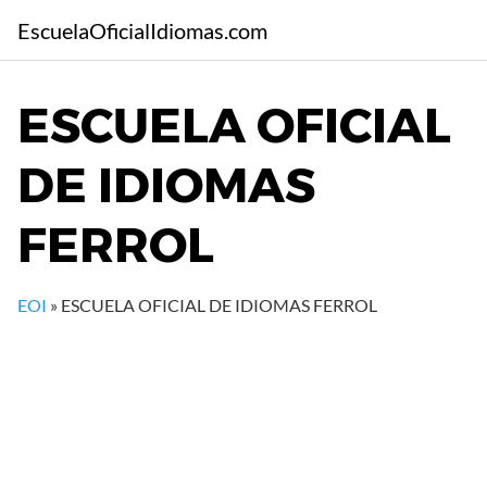
S
EscuelaOficialIdiomas.com
a
l
t
ESCUELA OFICIAL
a
r
DE IDIOMAS
a
l
c
FERROL
o
n
t
EOI
»
ESCUELA OFICIAL DE IDIOMAS FERROL
e
n
i
d
o