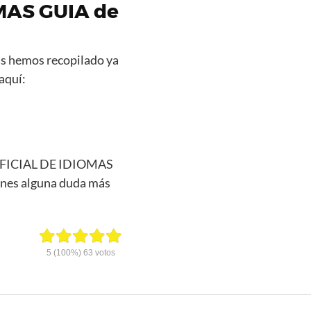
MAS GUIA de
s hemos recopilado ya
aquí:
A OFICIAL DE IDIOMAS
ienes alguna duda más
5
(100%)
63
votos