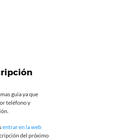
ripción
omas guia ya que
or teléfono y
ión.
s
entrar en la web
scripción del próximo