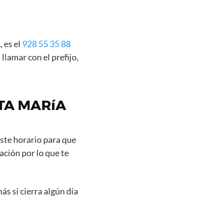
 es el
928 55 35 88
llamar con el prefijo,
NTA MARíA
este horario para que
ación por lo que te
s si cierra algún día