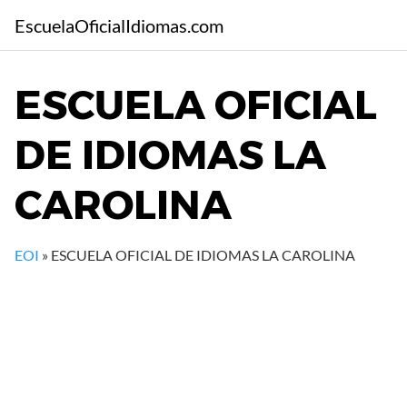
S
EscuelaOficialIdiomas.com
a
l
t
ESCUELA OFICIAL
a
r
DE IDIOMAS LA
a
l
c
CAROLINA
o
n
t
EOI
»
ESCUELA OFICIAL DE IDIOMAS LA CAROLINA
e
n
i
d
o