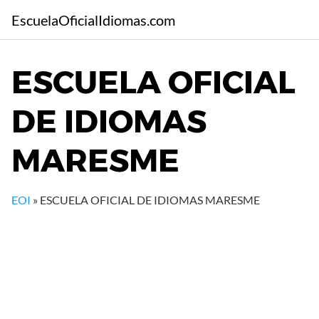
S
EscuelaOficialIdiomas.com
a
l
t
ESCUELA OFICIAL
a
r
DE IDIOMAS
a
l
c
MARESME
o
n
t
EOI
»
ESCUELA OFICIAL DE IDIOMAS MARESME
e
n
i
d
o