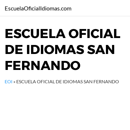
S
EscuelaOficialIdiomas.com
a
l
t
ESCUELA OFICIAL
a
r
DE IDIOMAS SAN
a
l
c
FERNANDO
o
n
t
EOI
»
ESCUELA OFICIAL DE IDIOMAS SAN FERNANDO
e
n
i
d
o