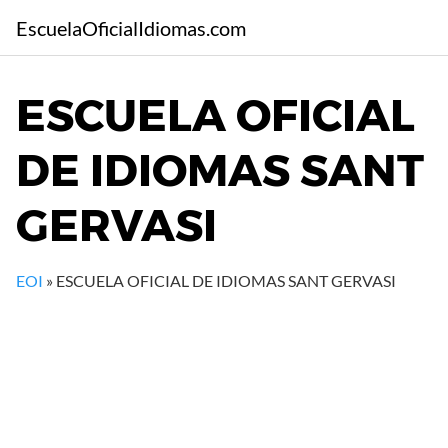
S
EscuelaOficialIdiomas.com
a
l
t
ESCUELA OFICIAL
a
r
DE IDIOMAS SANT
a
l
c
GERVASI
o
n
t
EOI
»
ESCUELA OFICIAL DE IDIOMAS SANT GERVASI
e
n
i
d
o