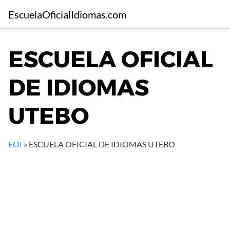
S
EscuelaOficialIdiomas.com
a
l
t
ESCUELA OFICIAL
a
r
DE IDIOMAS
a
l
c
UTEBO
o
n
t
EOI
»
ESCUELA OFICIAL DE IDIOMAS UTEBO
e
n
i
d
o